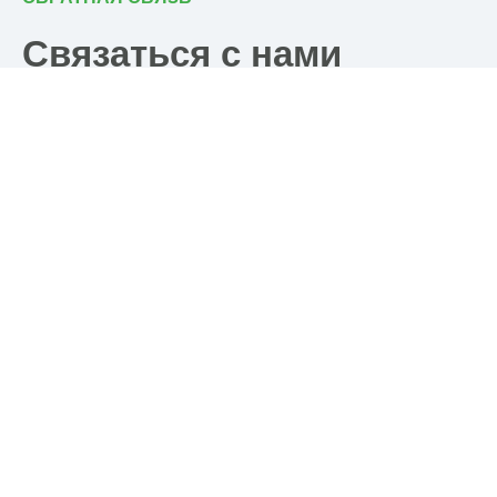
Связаться с нами
Почта
post@ramkhp.ru
Телефон
8 (804) 700-18-14
Имя
Телефон