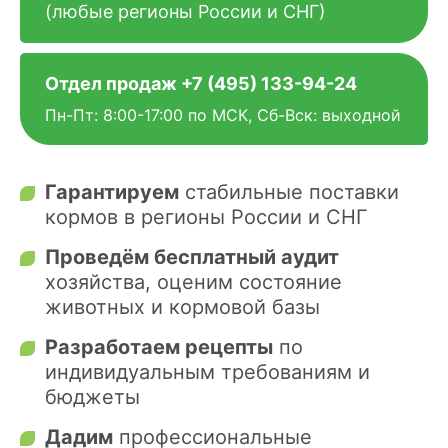
(любые регионы России и СНГ)
ХОЗЯЙСТВАМ
ОПТОВИКАМ
Отдел продаж
+7 (495) 133-94-24
Пн-Пт: 8:00-17:00 по МСК, Сб-Вск: выходной
ПРАЙС
ГДЕ КУПИТЬ
Гарантируем
стабильные поставки
кормов в регионы России и СНГ
КОНТАКТЫ
Проведём бесплатный аудит
хозяйства, оценим состояние
животных и кормовой базы
8 (804) 700-18-14
Разработаем рецепты
по
ПРАЙС-ЛИСТ
индивидуальным требованиям и
бюджеты
КАЛЬКУЛЯТОР КОМБИКОРМА
Дадим
профессиональные