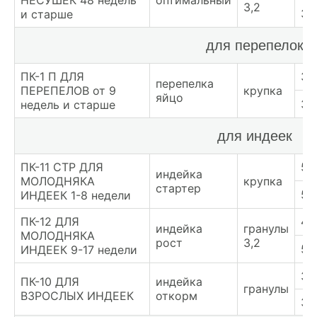
НЕСУШЕК 48 недель
оптимальный
3,2
33
и старше
для перепелок
ПК-1 П ДЛЯ
37
перепелка
ПЕРЕПЕЛОВ от 9
крупка
яйцо
39
недель и старше
для индеек
ПК-11 СТР ДЛЯ
58
индейка
МОЛОДНЯКА
крупка
стартер
59
ИНДЕЕК 1-8 недели
ПК-12 ДЛЯ
49
индейка
гранулы
МОЛОДНЯКА
рост
3,2
50
ИНДЕЕК 9-17 недели
33
ПК-10 ДЛЯ
индейка
гранулы
ВЗРОСЛЫХ ИНДЕЕК
откорм
35