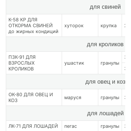
для свиней
К-58 КР ДЛЯ
ОТКОРМА СВИНЕЙ
хуторок
крупка
27
до жирных кондиций
для кроликов
ПЗК-91 ДЛЯ
30
ВЗРОСЛЫХ
ушастик
гранулы
32
КРОЛИКОВ
для овец и коз
ОК-80 ДЛЯ ОВЕЦ И
маруся
гранулы
30
КОЗ
для лошадей
ЛК-71 ДЛЯ ЛОШАДЕЙ
пегас
гранулы
37