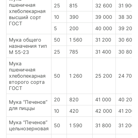
пшеничная
25
815
32 600
31 900
хлебопекарная
10
390
39 000
38 300
высший сорт
ГОСТ
5
200
40 000
39 200
Мука общего
50
1 560
31 200
30 600
назначения тип
25
785
31 400
30 800
М 55-23
Мука
пшеничная
хлебопекарная
50
1 260
25 200
24 700
второго сорта
ГОСТ
20
820
41 000
40 200
Мука “Печенов”
для пиццы
10
420
42 000
41 200
Мука “Печенов”
50
1 590
31 800
31 200
цельнозерновая