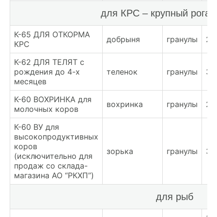
для КРС – крупный рогат
К-65 ДЛЯ ОТКОРМА
добрыня
гранулы
23
КРС
К-62 ДЛЯ ТЕЛЯТ с
рождения до 4-х
теленок
гранулы
33
месяцев
К-60 ВОХРИНКА для
вохринка
гранулы
28
молочных коров
К-60 ВУ для
высокопродуктивных
коров
зорька
гранулы
34
(исключительно для
продаж со склада-
магазина АО “РКХП”)
для рыб