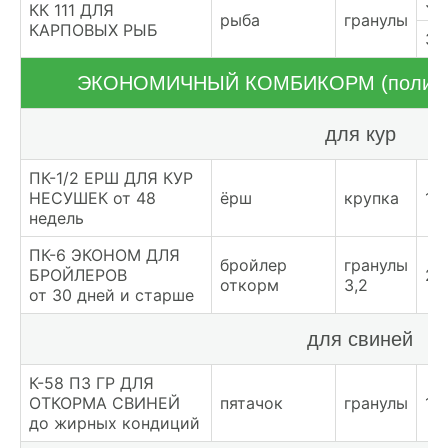
38
КК 111 ДЛЯ
рыба
гранулы
КАРПОВЫХ РЫБ
39
ЭКОНОМИЧНЫЙ КОМБИКОРМ (полипро
для кур
ПК-1/2 ЕРШ ДЛЯ КУР
НЕСУШЕК от 48
ёрш
крупка
19
недель
ПК-6 ЭКОНОМ ДЛЯ
бройлер
гранулы
БРОЙЛЕРОВ
27
откорм
3,2
от 30 дней и старше
для свиней
К-58 ПЗ ГР ДЛЯ
ОТКОРМА СВИНЕЙ
пятачок
гранулы
19
до жирных кондиций