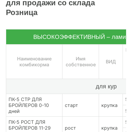
для продажи со склада
ХОЗЯЙСТВАМ
Розница
ОПТОВИКАМ
ВЫСОКОЭФФЕКТИВНЫЙ – ламинир
ПРАЙС
Це
ГДЕ КУПИТЬ
т
Наименование
Имя
ВИД
у
комбикорма
собственное
КОНТАКТЫ
для кур
8 (804) 700-18-14
ПК-5 СТР ДЛЯ
56
ПРАЙС-ЛИСТ
БРОЙЛЕРОВ 0-10
старт
крупка
57
дней
КАЛЬКУЛЯТОР КОМБИКОРМА
ПК-5 РОСТ ДЛЯ
53
БРОЙЛЕРОВ 11-29
рост
крупка