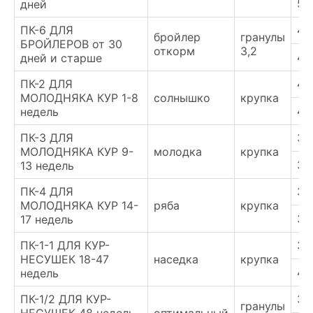
54
дней
ПК-6 ДЛЯ
48
бройлер
гранулы
БРОЙЛЕРОВ от 30
откорм
3,2
49
дней и старше
ПК-2 ДЛЯ
47
МОЛОДНЯКА КУР 1-8
солнышко
крупка
48
недель
ПК-3 ДЛЯ
32
МОЛОДНЯКА КУР 9-
молодка
крупка
34
13 недель
ПК-4 ДЛЯ
36
МОЛОДНЯКА КУР 14-
ряба
крупка
37
17 недель
ПК-1-1 ДЛЯ КУР-
38
НЕСУШЕК 18-47
наседка
крупка
40
недель
ПК-1/2 ДЛЯ КУР-
32
гранулы