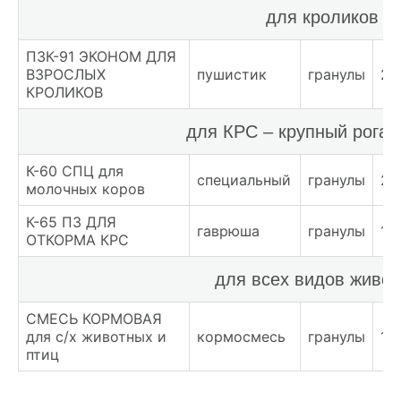
для кроликов
ПЗК-91 ЭКОНОМ ДЛЯ
ВЗРОСЛЫХ
пушистик
гранулы
24
КРОЛИКОВ
для КРС – крупный рогат
К-60 СПЦ для
специальный
гранулы
22
молочных коров
К-65 ПЗ ДЛЯ
гаврюша
гранулы
19
ОТКОРМА КРС
для всех видов живо
СМЕСЬ КОРМОВАЯ
для с/х животных и
кормосмесь
гранулы
18
птиц