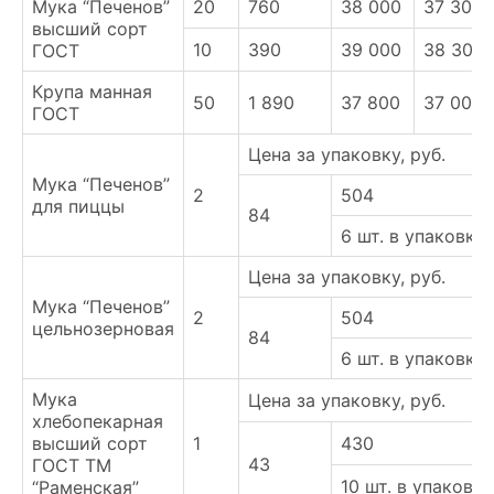
Мука “Печенов”
20
760
38 000
37 300
высший сорт
10
390
39 000
38 300
ГОСТ
Крупа манная
50
1 890
37 800
37 000
ГОСТ
Цена за упаковку, руб.
Мука “Печенов”
2
504
для пиццы
84
6 шт. в упаковке
Цена за упаковку, руб.
Мука “Печенов”
2
504
цельнозерновая
84
6 шт. в упаковке
Мука
Цена за упаковку, руб.
хлебопекарная
высший сорт
1
430
43
ГОСТ ТМ
10 шт. в упаковке
“Раменская”