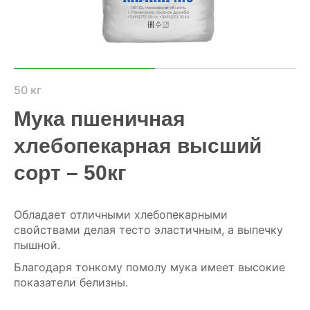
ХОЗЯЙСТВАМ
ОПТОВИКАМ
ПРАЙС
50 кг
Мука пшеничная
ГДЕ КУПИТЬ
хлебопекарная высший
КОНТАКТЫ
сорт – 50кг
8 (804) 700-18-14
Обладает отличными хлебопекарными
свойствами делая тесто эластичным, а выпечку
пышной.
ПРАЙС-ЛИСТ
Благодаря тонкому помолу мука имеет высокие
КАЛЬКУЛЯТОР КОМБИКОРМА
показатели белизны.